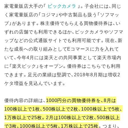
家電量販店大手の「
ビックカメラ
」。子会社には、同じ
く家電量販店の「コジマ」や中古製品も扱う「ソフマッ
プ」があります。株主優待でもらえる買物優待券は、い
ずれの店舗でも利用できるほか、ビックカメラやソフマ
ップなどの公式通販サイトでも利用可能です。現在、新
たな成長への取り組みとしてEコマースに力を入れて
いて、今年4月には楽天との共同事業として楽天市場内
に「楽天ビック」をオープン。優待券はこちらでも利用
できます。足元の業績は堅調で、2018年8月期は
増収2
ケタ増益
を見込んでいます。
優待内容の詳細は、
1000円分の買物優待券を、8月は
100株以上で1枚、500株以上で2枚、1000株以上で5枚、
1万株以上で25枚。2月は100株以上で2枚、500株以上
で3枚、1000株以上で5枚、1万株以上で25枚
。つまり、