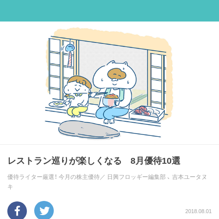
レストラン巡りが楽しくなる 8月優待10選
優待ライター厳選！ 今月の株主優待／
日興フロッギー編集部
、
吉本ユータヌ
キ
2018.08.01