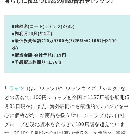
暮らしに役立つ10品の詰め合わせ【ワッツ】
■銘柄名(コード)：ワッツ(2735)
■権利月：8月(年1回)
■最低投資金額：10万9700円(7/26終値：1097円×100
株)
■配当金額(会社予想)：15円
■予想配当利回り：1.36％
「
ワッツ
」は、「ワッツ」や「ワッツウィズ」「シルク」な
どの店名で、100円ショップを全国に1157店舗を展開(5
月31日現在)。また、海外展開にも積極的で、アジアを中
心に価格が均一な商品を扱う「均一ショップ」は、自社
グループと現地資本を合わせて100店舗を超えていま
す。2018年8月期の会社計画は増収2ケタ増益で、業績