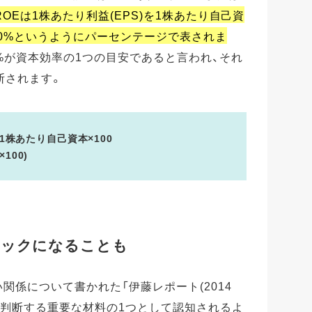
ROEは1株あたり利益(EPS)を1株あたり自己資
10%というようにパーセンテージで表されま
%が資本効率の1つの目安であると言われ、それ
断されます。
÷1株あたり自己資本×100
100)
ネックになることも
関係について書かれた「伊藤レポート(2014
を判断する重要な材料の1つとして認知されるよ