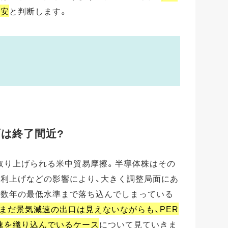
割安
と判断します。
)
)
面は終了間近?
取り上げられる米中貿易摩擦。半導体株はその
の利上げなどの影響により、大きく調整局面にあ
こ数年の最低水準まで落ち込んでしまっている
まだ景気減速の出口は見えないながらも、PER
速を織り込んでいるケース
について見ていきま