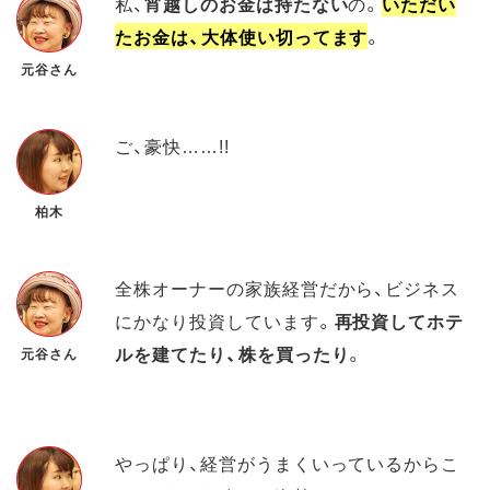
私、
宵越しのお金は持たない
の。
いただい
たお金は、大体使い切ってます
。
元谷さん
ご、豪快……!!
柏木
全株オーナーの家族経営だから、ビジネス
にかなり投資しています。
再投資してホテ
ルを建てたり、株を買ったり
。
元谷さん
やっぱり、経営がうまくいっているからこ