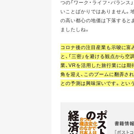
つの「ワーク・ライフ・バランス
いことばかりではありません。
の高い都心の地価は下落すると
ましたしね。
コロナ後の注目産業も示唆に富
と、「三密」を避ける観点から空
業、VRを活用した旅行業には
角を迎え、このブームに翻弄さ
との予測は興味深いです。という