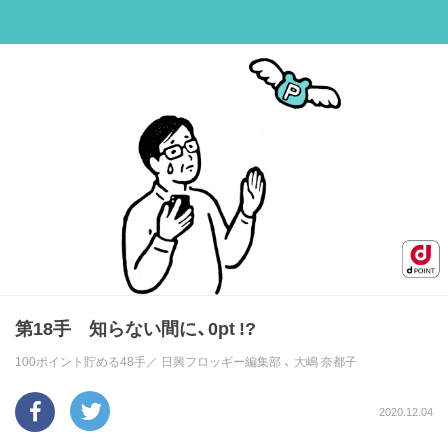
第18手 知らない間に、0pt !?
100ポイント貯める48手／
日興フロッギー編集部
、
大嶋 奈都子
2020.12.04