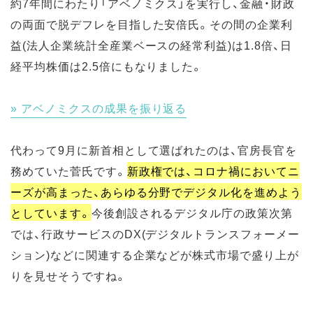
約7年間にわたり「アベノミクス」を実行し、金融・財政
の両面で脱デフレを目指した安倍氏。その間の企業利
益(法人企業統計全産業ベースの経常利益)は1.8倍、日
経平均株価は2.5倍にもなりました。
アベノミクスの成果を振り返る
代わって9月に新首相として選ばれたのは、官房長官を
務めていた菅氏です。
新政権では、コロナ禍においてニ
ーズが高まった、あらゆる分野でデジタル化を進めよう
としています。
今後創設されるデジタル庁の政策次第
では、行政サービスのDX(デジタルトランスフォーメー
ション)などに関連する企業などが株式市場で盛り上が
りを見せそうですね。