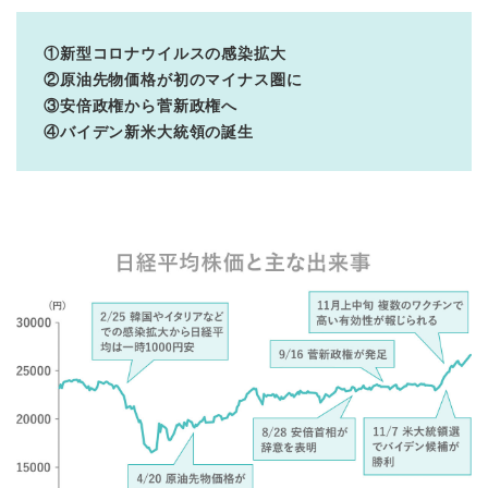
①新型コロナウイルスの感染拡大
②原油先物価格が初のマイナス圏に
③安倍政権から菅新政権へ
④バイデン新米大統領の誕生