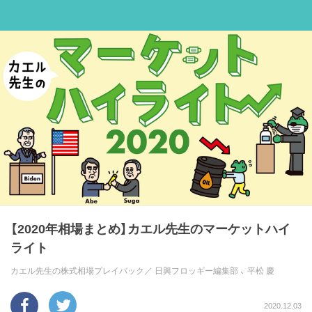
【2020年相場まとめ】カエル先生のマーケットハイ
ライト
カエル先生の株式相場プレイバック／
日興フロッギー編集部
、
平松 慶
2020.12.03