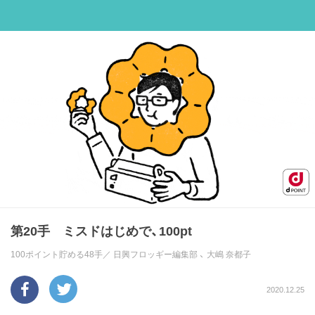
第20手 ミスドはじめで、100pt
100ポイント貯める48手／
日興フロッギー編集部
、
大嶋 奈都子
2020.12.25