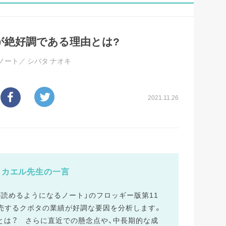
タが絶好調である理由とは?
ノート／
シバタ ナオキ
2021.11.26
カエル先生の一言
読めるようになるノート」のフロッギー版第11
販売するクボタの業績が好調な要因を分析します。
とは？ さらに直近での懸念点や、中長期的な成