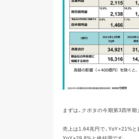
まずは、クボタの今期第3四半
売上は1.64兆円で、YoY+2
YoY+29.8%と絶好調です。