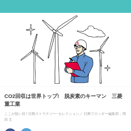
CO2回収は世界トップ! 脱炭素のキーマン 三菱
重工業
ここが狙い目！ 日興ストラテジー・セレクション／
日興フロッギー編集部
、
岡
田 丈