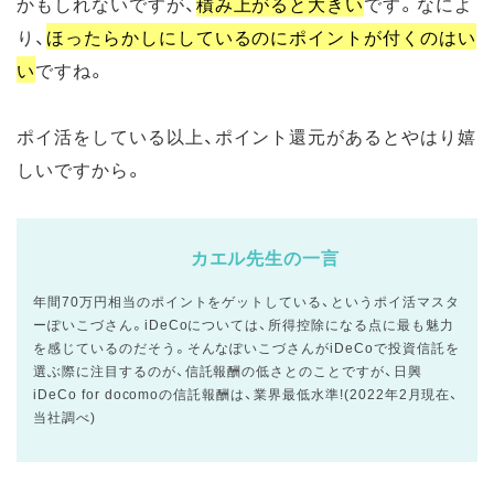
かもしれないですが、
積み上がると大きい
です。なによ
り、
ほったらかしにしているのにポイントが付くのはい
い
ですね。
ポイ活をしている以上、ポイント還元があるとやはり嬉
しいですから。
カエル先生の一言
年間70万円相当のポイントをゲットしている、というポイ活マスタ
ーぽいこづさん。iDeCoについては、所得控除になる点に最も魅力
を感じているのだそう。そんなぽいこづさんがiDeCoで投資信託を
選ぶ際に注目するのが、信託報酬の低さとのことですが、日興
iDeCo for docomoの信託報酬は、業界最低水準!(2022年2月現在、
当社調べ)