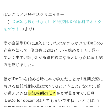
ぽいこづ／お得生活クリエイター
(
「
iDeCoも抜かりなく! 所得控除＆保育料でオトク
をゲット」
」より
)
妻が企業型DCに加入していたのがきっかけでiDeCoの
存在を知って、僕自身は2017年から始めました。調べ
ていく中で、掛け金が所得控除になるという点に最も魅
力を感じました。
僕がiDeCoを始める時に本で学んだことが「長期投資に
おける信託報酬の差は大きい」ということ。なので、僕
が選ぶときは
信託報酬の低さ
をまず見ますが、日興
iDeCo for docomoはとても良いですね。たとえば、全