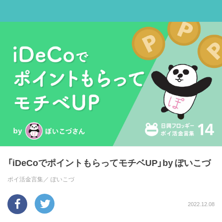
「iDeCoでポイントもらってモチベUP」by ぽいこづ
ポイ活金言集／
ぽいこづ
2022.12.08