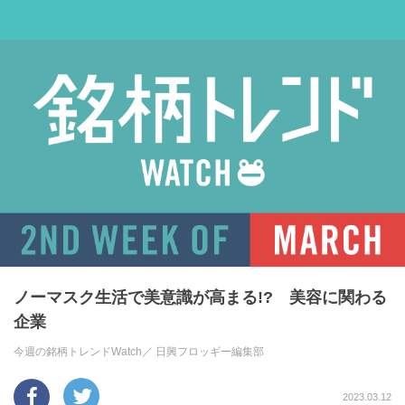
ノーマスク生活で美意識が高まる!? 美容に関わる
企業
今週の銘柄トレンドWatch／
日興フロッギー編集部
2023.03.12