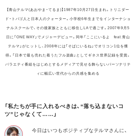
【青山テルマ(あおやま・てるま)】1987年10月27日生まれ。トリニダー
ド・トバゴ人と日本人のクォーター。小学校6年生までをインターナショ
ナルスクールで、その後家族とともに移住しLAで過ごす。2007年9月5
日に「ONE WAY」でメジャーデビュー。同年「ここにいるよ feat.青山
テルマ」がヒットし、2008年には「そばにいるね」でオリコン1位を獲
得。「日本で最も売れた着うたフル楽曲」としてギネス世界記録を受賞。
バラエティ番組をはじめとするメディアで見せる飾らないパーソナリテ
ィに幅広い世代からの共感を集める
「私たちが手に入れるべきは、“落ち込まないコ
ツ”じゃなくて……」
今日はいつもポジティブなテルマさんに、