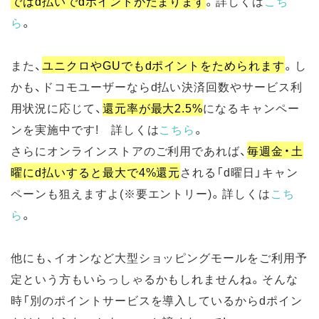
ではd払いでdポイントがたまります
。詳しくは
こち
ら
。
また、
ユニクロやGUでもdポイントをためられます
。し
かも、ドコモユーザーならd払い決済回数やサービス利
用状況に応じて、
還元率が最大2.5%
になるキャンペー
ンを実施中です! 詳しくは
こちら
。
さらにオンラインストアのご利用であれば、
毎週金・土
曜にd払いすると最大で4%還元
される「d曜日」キャン
ペーンも狙えますよ(※要エントリー)。詳しくは
こち
ら
。
他にも、イオンなど大型ショッピングモールをご利用予
定という方もいらっしゃるかもしれませんね。そんな
時「別のポイントサービスを導入しているからdポイン