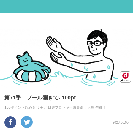
第71手 プール開きで、100pt
100ポイント貯める48手／
日興フロッギー編集部
、
大嶋 奈都子
2023.06.05