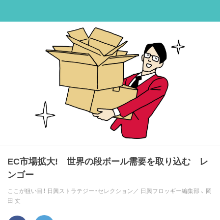
EC市場拡大! 世界の段ボール需要を取り込む レ
ンゴー
ここが狙い目！ 日興ストラテジー・セレクション／
日興フロッギー編集部
、
岡
田 丈