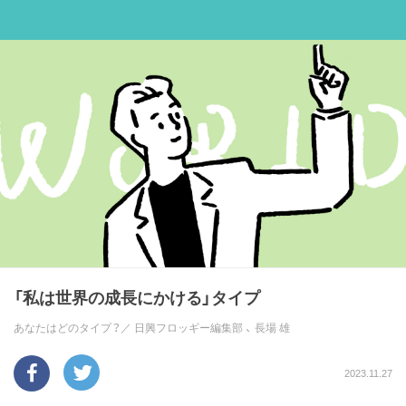
「私は世界の成長にかける」タイプ
あなたはどのタイプ？／
日興フロッギー編集部
、
長場 雄
2023.11.27