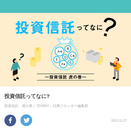
投資信託ってなに?
投資信託 虎の巻／
ZUNNY
、
日興フロッギー編集部
2023.11.27