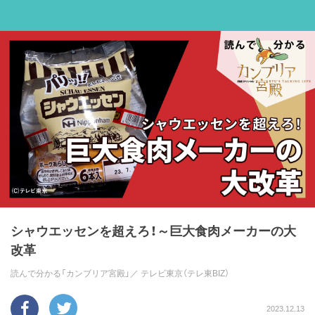
シャウエッセンを超えろ！～巨大食肉メーカーの大
改革
読んで分かる「カンブリア宮殿」／
テレビ東京（テレ東BIZ）
2023.12.13