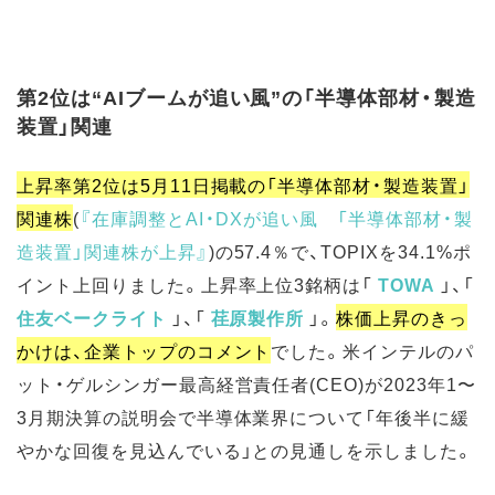
第2位は“AIブームが追い風”の「半導体部材・製造
装置」関連
上昇率第2位は5月11日掲載の「半導体部材・製造装置」
関連株
(
『在庫調整とAI・DXが追い風 「半導体部材・製
造装置」関連株が上昇
』
)
の57.4％で、TOPIXを34.1%ポ
イント上回りました。上昇率上位3銘柄は「
TOWA
」、「
住友ベークライト
」、「
荏原製作所
」。
株価上昇のきっ
かけは、企業トップのコメント
でした。米インテルのパ
ット・ゲルシンガー最高経営責任者(CEO)が2023年1〜
3月期決算の説明会で半導体業界について「年後半に緩
やかな回復を見込んでいる」との見通しを示しました。