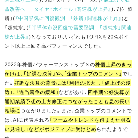
益改善へ 「タイヤ・ホイール」関連株が上昇
』
)、7位「鉄
鋼」(
『中国景気に回復観測 「鉄鋼」関連株が上昇
』
)と
「超純水」(
『半導体市況回復で需要堅調 「超純水」関連
株が上昇
』
)となっており、いずれもTOPIXを20%ポイ
ント以上上回る高パフォーマンスでした。
2023年株価パフォーマンストップ３の
株価上昇のきっ
かけは、「好調な決算」や、「企業トップのコメント」
でし
た。
好調な決算の背景には「利幅の拡大」、「値上げの浸
透」、「過当競争の緩和」
などがあり、
四半期の好決算が
通期業績予想の上方修正につながったことも息の長い
相場に
つながりました。また、企業トップのコメントで
は、AIに代表される
「ブームやトレンドを踏まえた明る
い見通し」などがポジティブに受けとめ
られたようで
す。