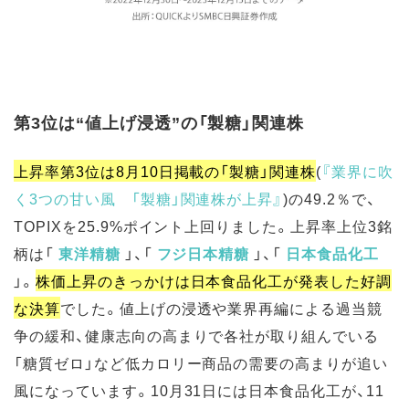
第3位は“値上げ浸透”の「製糖」関連株
上昇率第3位は8月10日掲載の「製糖」関連株
(
『業界に吹
く3つの甘い風 「製糖」関連株が上昇
』
)
の49.2％で、
TOPIXを25.9%ポイント上回りました。上昇率上位3銘
柄は「
東洋精糖
」、「
フジ日本精糖
」、「
日本食品化工
」。
株価上昇のきっかけは日本食品化工が発表した好調
な決算
でした。値上げの浸透や業界再編による過当競
争の緩和、健康志向の高まりで各社が取り組んでいる
「糖質ゼロ」など低カロリー商品の需要の高まりが追い
風になっています。10月31日には日本食品化工が、11