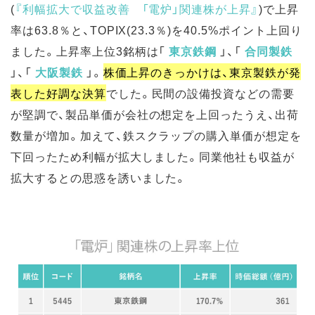
(
『利幅拡大で収益改善 「電炉」関連株が上昇
』
)
で上昇
率は63.8％と、TOPIX(23.3％)を40.5%ポイント上回り
ました。上昇率上位3銘柄は「
東京鉄鋼
」、「
合同製鉄
」、「
大阪製鉄
」。
株価上昇のきっかけは、東京製鉄が発
表した好調な決算
でした。民間の設備投資などの需要
が堅調で、製品単価が会社の想定を上回ったうえ、出荷
数量が増加。加えて、鉄スクラップの購入単価が想定を
下回ったため利幅が拡大しました。同業他社も収益が
拡大するとの思惑を誘いました。