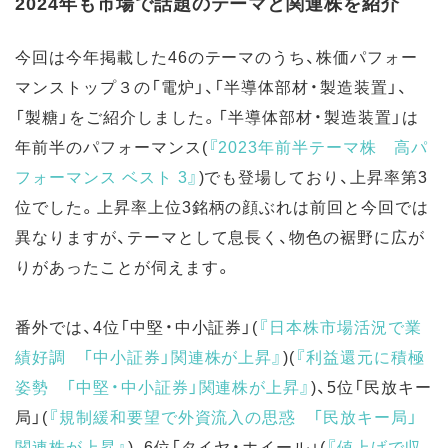
2024年も市場で話題のテーマと関連株を紹介
今回は今年掲載した46のテーマのうち、株価パフォー
マンストップ３の「電炉」、「半導体部材・製造装置」、
「製糖」をご紹介しました。「半導体部材・製造装置」は
年前半のパフォーマンス(
『2023年前半テーマ株 高パ
フォーマンス ベスト 3
』
)でも登場しており、上昇率第3
位でした。上昇率上位3銘柄の顔ぶれは前回と今回では
異なりますが、テーマとして息長く、物色の裾野に広が
りがあったことが伺えます。
番外では、4位「中堅・中小証券」(
『日本株市場活況で業
績好調 「中小証券」関連株が上昇
』
)(
『利益還元に積極
姿勢 「中堅・中小証券」関連株が上昇
』
)、5位「民放キー
局」(
『規制緩和要望で外資流入の思惑 「民放キー局」
関連株が上昇
』
)、6位「タイヤ・ホイール」(
『値上げで収