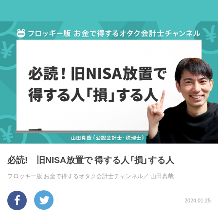
必読! 旧NISA放置で 得する人「損」する人
フロッギー版 お金で得するオタク会計士チャンネル／
山田真哉
2024.01.25