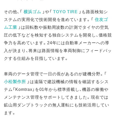
その他、
「
横浜ゴム
」
や
「
TOYO TIRE
」
も路面検知シ
ステムの実用化で技術開発を進めています。
「
住友ゴ
ム工業
」
は回転数や振動周波数の計測でタイヤの空気
圧の低下などを検知する独自システムを開発し、価格競
争力を高めています。24年には自動車メーカーへの導
入が決まり、将来は路面情報を車両制御にフィードバッ
クする仕組みを目指しています。
車両のデータ管理で一日の長があるのが建機分野。
「
小松製作所
」
は遠隔で建設機械の情報を確認するシス
テム「Komtrax」を01年から標準搭載し、機器の稼働や
メンテナンス管理をサポートしてきました。現在では
鉱山用ダンプトラックの無人運転にも技術活用してい
ます。