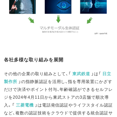
各社多様な取り組みを展開
その他の企業の取り組みとして、
「
東武鉄道
」は「
日立
製作所
」の
指静脈認証を活用し、指を専用装置にかざす
だけで決済やポイント付与、年齢確認ができるセルフレ
ジを2024年4月11日から東武ストアの3店舗で順次導
入
。「
三菱電機
」
は
電話発信認証やライフスタイル認証
など、複数の認証技術をクラウドで提供する統合認証サ