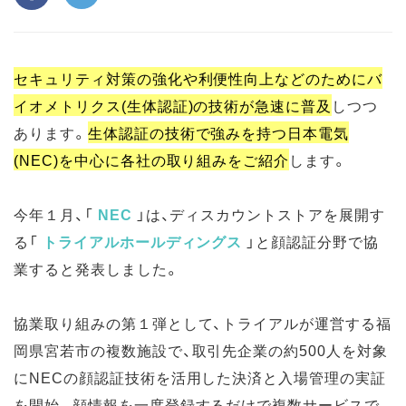
セキュリティ対策の強化や利便性向上などのためにバ
イオメトリクス(生体認証)の技術が急速に普及
しつつ
あります。
生体認証の技術で強みを持つ日本電気
(NEC)を中心に各社の取り組みをご紹介
します。
今年１月、「
NEC
」は、ディスカウントストアを展開す
る「
トライアルホールディングス
」と顔認証分野で協
業すると発表しました。
協業取り組みの第１弾として、トライアルが運営する福
岡県宮若市の複数施設で、取引先企業の約500人を対象
にNECの顔認証技術を活用した決済と入場管理の実証
を開始。顔情報を一度登録するだけで複数サービスで