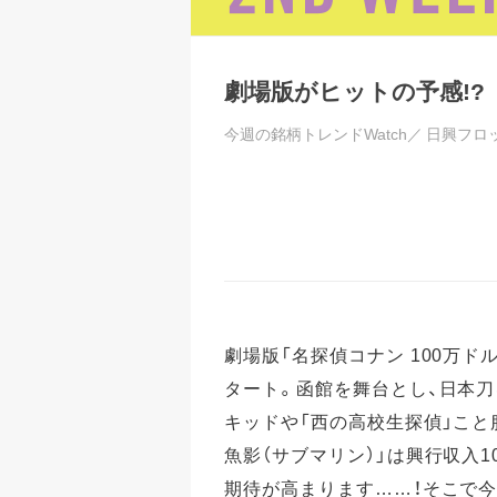
劇場版がヒットの予感!
今週の銘柄トレンドWatch／
日興フロ
劇場版「名探偵コナン 100万ド
タート。函館を舞台とし、日本
キッドや「西の高校生探偵」こと
魚影（サブマリン）」は興行収入
期待が高まります……！そこで