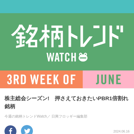
株主総会シーズン! 押さえておきたいPBR1倍割れ
銘柄
今週の銘柄トレンドWatch／
日興フロッギー編集部
2024.06.16