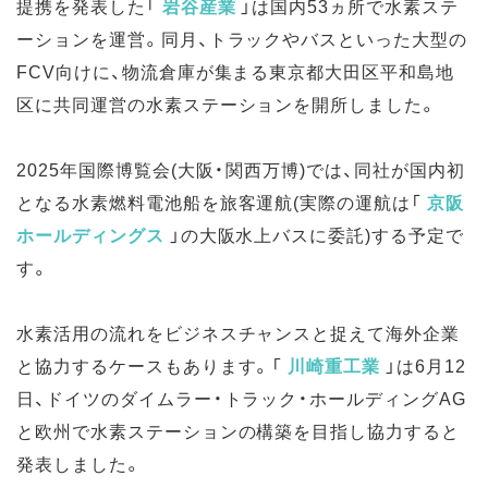
提携を発表した
「
岩谷産業
」
は国内53ヵ所で水素ステ
ーションを運営。同月、トラックやバスといった大型の
FCV向けに、物流倉庫が集まる東京都大田区平和島地
区に共同運営の水素ステーションを開所しました。
2025年国際博覧会(大阪・関西万博)では、同社が国内初
となる水素燃料電池船を旅客運航(実際の運航は
「
京阪
ホールディングス
」
の大阪水上バスに委託)する予定で
す。
水素活用の流れをビジネスチャンスと捉えて海外企業
と協力するケースもあります。
「
川崎重工業
」
は6月12
日、ドイツのダイムラー・トラック・ホールディングAG
と欧州で水素ステーションの構築を目指し協力すると
発表しました。