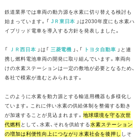
鉄道業界では車両の動力源を水素に切り替える検討も
始まっています。
「
JＲ東日本
」
は2030年度にも水素ハ
イブリッド電車を導入する方針を発表しました。
「
ＪＲ西日本
」
は
「
三菱電機
」
、
「
トヨタ自動車
」
と連
携し燃料電池車両の開発に取り組んでいます。車両向
けの水素ステーションは一定の敷地が必要となるため、
各社で模索が進むとみられます。
このように水素を動力源とする輸送用機器も多様化し
ています。これに伴い水素の供給体制を整備する動き
が加速することが見込まれます。
地球環境を守る次世
代燃料
として、水素、それを供給する
水素ステーション
の増加は利便性向上につながり水素社会を後押し
しそ