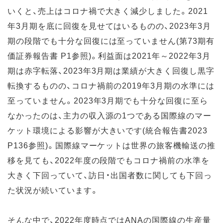
いくと、売上はコロナ禍で大きく減少しました。2021
年3月期を底に回復を見せてはいるものの、2023年3月
期の段階でも十分な回復には至っていません(第73期有
価証券報告書 P1参照)。利益面は2021年～2022年3月
期は赤字転落、2023年3月期は業績が大きく回復し黒字
転換するものの、コロナ禍前の2019年3月期の水準には
至っていません。2023年3月期でも十分な回復に至ら
なかったのは、主力の収入源の1つである国際線のマー
ケット環境による影響が大きいです(統合報告書2023
P136参照)。国際線マーケットは世界の旅客機輸送の推
移を見ても、2022年度の段階でもコロナ禍前の水準を
大きく下回っていて、訪日・出国者数に関しても下回っ
た状況が続いています。
そんな中で、2022年度時点ではANAの国際線の生産量