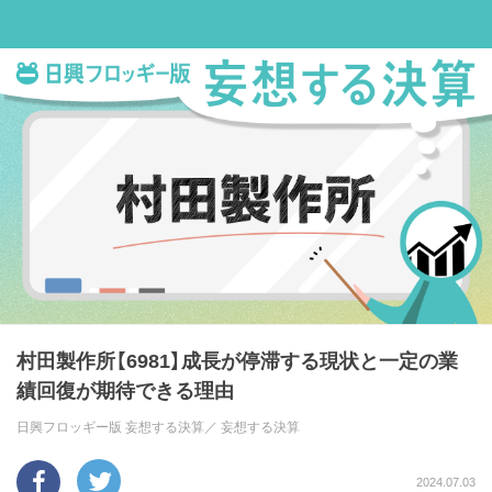
村田製作所【6981】成長が停滞する現状と一定の業
績回復が期待できる理由
日興フロッギー版 妄想する決算／
妄想する決算
2024.07.03