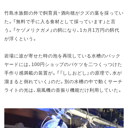
竹島水族館の外で飼育員・酒向穂がクズの葉を採ってい
た。「無料で手に入る食材として採っています」と言
う。「ケヅメリクガメ」の餌になり、1カ月1万円の餌代
が浮くという。
岩場に波が寄せた時の泡を再現している水槽のバック
ヤードには、100円ショップのバケツを二つくっつけた
手作り感満載の装置が。「『ししおどし』の原理で、水が
溜まると倒れていく」のだ。別の水槽の中で動くサーチ
ライトの光は、扇風機の首振り機能だけ利用していた。