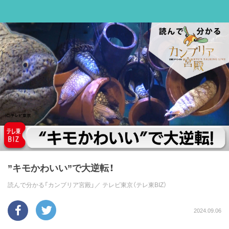
”キモかわいい”で大逆転！
読んで分かる「カンブリア宮殿」／
テレビ東京（テレ東BIZ）
2024.09.06