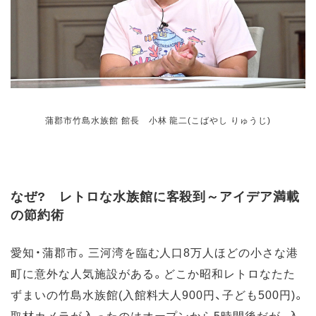
蒲郡市竹島水族館 館長 小林 龍二(こばやし りゅうじ)
なぜ? レトロな水族館に客殺到～アイデア満載
の節約術
愛知・蒲郡市。三河湾を臨む人口8万人ほどの小さな港
町に意外な人気施設がある。どこか昭和レトロなたた
ずまいの竹島水族館(入館料大人900円、子ども500円)。
取材カメラが入ったのはオープンから5時間後だが、入