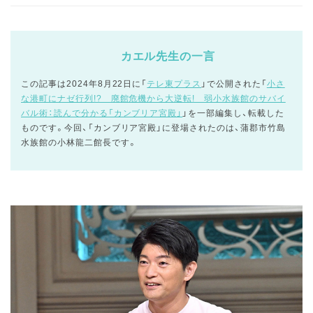
カエル先生の一言
この記事は2024年8月22日に「
テレ東プラス
」で公開された「
小さ
な港町にナゼ行列!? 廃館危機から大逆転! 弱小水族館のサバイ
バル術：読んで分かる「カンブリア宮殿」
」を一部編集し、転載した
ものです。今回、「カンブリア宮殿」に登場されたのは、蒲郡市竹島
水族館の小林龍二館長です。