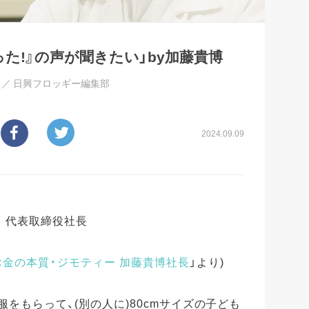
った!』の声が聞きたい」by加藤貴博
！／
日興フロッギー編集部
2024.09.09
 代表取締役社長
お金の本質・ジモティー 加藤貴博社長
」より)
も服をもらって、(別の人に)80cmサイズの子ども