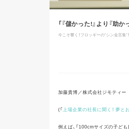
「『儲かった!』より『助か
今こそ響く！フロッギーの“シン金言集”
加藤貴博／株式会社ジモティー
(「
上場企業の社長に聞く！ 夢と
例えば、「100cmサイズの子ど