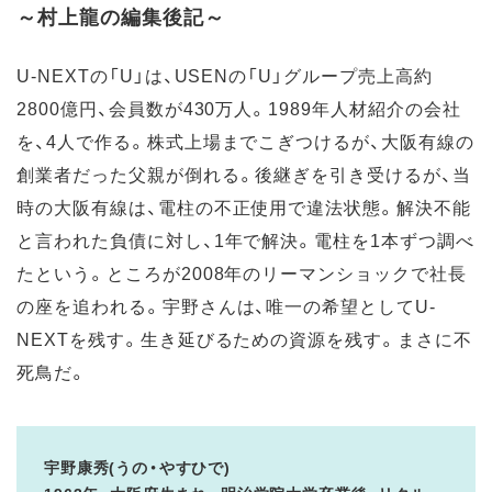
～村上龍の編集後記～
U-NEXTの「U」は、USENの「U」グループ売上高約
2800億円、会員数が430万人。1989年人材紹介の会社
を、4人で作る。株式上場までこぎつけるが、大阪有線の
創業者だった父親が倒れる。後継ぎを引き受けるが、当
時の大阪有線は、電柱の不正使用で違法状態。解決不能
と言われた負債に対し、1年で解決。電柱を1本ずつ調べ
たという。ところが2008年のリーマンショックで社長
の座を追われる。宇野さんは、唯一の希望としてU-
NEXTを残す。生き延びるための資源を残す。まさに不
死鳥だ。
宇野康秀(うの・やすひで)