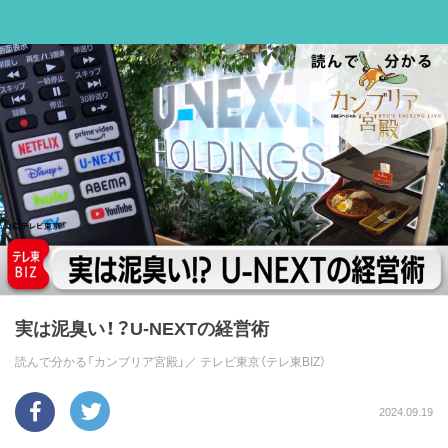
実は泥臭い！？U-NEXTの経営術
読んで分かる「カンブリア宮殿」／
テレビ東京（テレ東BIZ）
2024.09.19