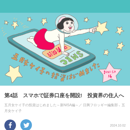
第4話 スマホで証券口座を開設! 投資界の住人へ
五月女ケイ子の投資はじめました～新NISA編～／
日興フロッギー編集部
、
五
月女ケイ子
2024.10.02