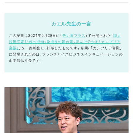
カエル先生の一言
この記事は2024年9月26日に「
テレ東プラス
」で公開された「
職人
技術不要！「鰻の成瀬」急成長の舞台裏：読んで分かる「カンブリア
宮殿」
」を一部編集し、転載したものです。今回、「カンブリア宮殿」
に登場されたのは、フランチャイズビジネスインキュベーションの
山本昌弘社長です。