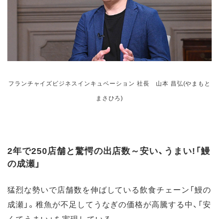
フランチャイズビジネスインキュベーション 社長 山本 昌弘(やまもと
まさひろ)
2年で250店舗と驚愕の出店数～安い、うまい!「鰻
の成瀬」
猛烈な勢いで店舗数を伸ばしている飲食チェーン「鰻の
成瀬」。稚魚が不足してうなぎの価格が高騰する中、「安
くてうまい」を実現している。