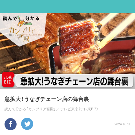
急拡大！うなぎチェーン店の舞台裏
読んで分かる「カンブリア宮殿」／
テレビ東京（テレ東BIZ）
2024.10.11