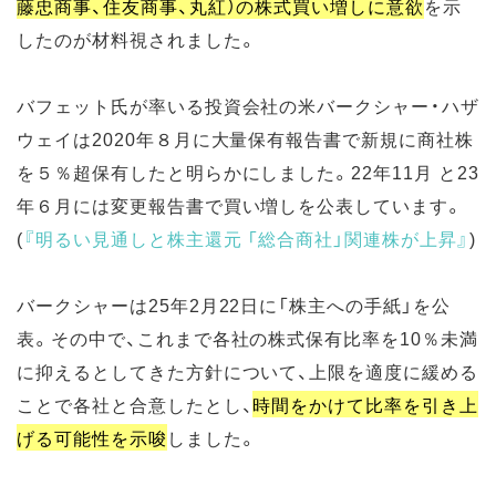
藤忠商事、住友商事、丸紅）の株式買い増しに意欲
を示
したのが材料視されました。
バフェット氏が率いる投資会社の米バークシャー・ハザ
ウェイは2020年８月に大量保有報告書で新規に商社株
を５％超保有したと明らかにしました。22年11月 と23
年６月には変更報告書で買い増しを公表しています。
(
『
明るい見通しと株主還元 「総合商社」関連株が上昇
』
)
バークシャーは25年2月22日に「株主への手紙」を公
表。その中で、これまで各社の株式保有比率を10％未満
に抑えるとしてきた方針について、上限を適度に緩める
ことで各社と合意したとし、
時間をかけて比率を引き上
げる可能性を示唆
しました。