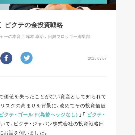
く ピクテの金投資戦略
ジャーの本音／
塚本 卓治
、
日興フロッギー編集部
2025.03.07
中で価値を失ったことがない資産として知られて
学リスクの高まりを背景に、改めてその投資価値
ピクテ・ゴールド(為替ヘッジなし)
」「
ピクテ・
ついて、ピクテ・ジャパン株式会社の投資戦略部
にお話を伺いました。