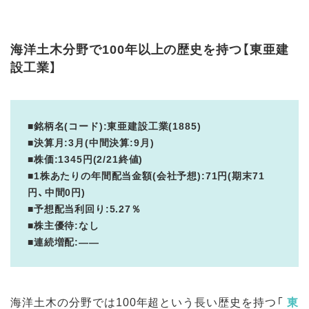
海洋土木分野で100年以上の歴史を持つ【東亜建
設工業】
■銘柄名(コード):東亜建設工業(1885)
■決算月:3月(中間決算:9月)
■株価:1345円(2/21終値)
■1株あたりの年間配当金額(会社予想):71円(期末71
円、中間0円)
■予想配当利回り:5.27％
■株主優待:なし
■連続増配:――
海洋土木の分野では100年超という長い歴史を持つ「
東