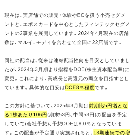
現在は、実店舗での販売・体験やECを扱う小売セグメ
ントと、エポスカードを中心としたフィンテックセグメ
ントの2事業を展開しています。2024年4月現在の店舗
数は、マルイ、モディを合わせて全国に22店舗です。
同社の配当は、従来は連結配当性向を目安としていまし
たが、2024年3月期より指標をDOE(株主資本配当率)に
変更。これにより、高成長と高還元の両立を目指すとし
ています。具体的な目安は
DOE8％程度
です。
この方針に基づいて、2025年3月期は
前期比5円増とな
る1株あたり106円
(期末53円、中間53円)の配当を予定
していて(会社予想)、予想DOEは8.0％となっていま
す。この配当が予定通り実施されると、
13期連続での増