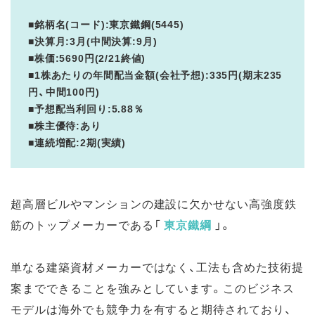
■銘柄名(コード):東京鐵鋼(5445)
■決算月:3月(中間決算:9月)
■株価:5690円(2/21終値)
■1株あたりの年間配当金額(会社予想):335円(期末235
円、中間100円)
■予想配当利回り:5.88％
■株主優待:あり
■連続増配:2期(実績)
超高層ビルやマンションの建設に欠かせない高強度鉄
筋のトップメーカーである「
東京鐵綱
」。
単なる建築資材メーカーではなく、工法も含めた技術提
案までできることを強みとしています。このビジネス
モデルは海外でも競争力を有すると期待されており、