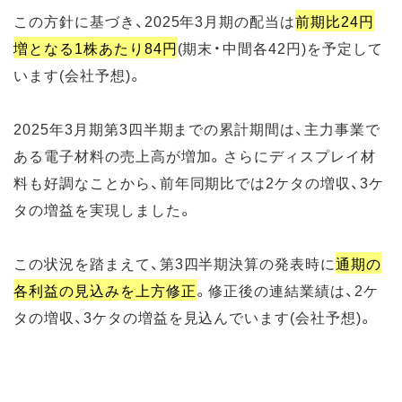
この方針に基づき、2025年3月期の配当は
前期比24円
増となる1株あたり84円
(期末・中間各42円)を予定して
います(会社予想)。
2025年3月期第3四半期までの累計期間は、主力事業で
ある電子材料の売上高が増加。さらにディスプレイ材
料も好調なことから、前年同期比では2ケタの増収、3ケ
タの増益を実現しました。
この状況を踏まえて、第3四半期決算の発表時に
通期の
各利益の見込みを上方修正
。修正後の連結業績は、2ケ
タの増収、3ケタの増益を見込んでいます(会社予想)。