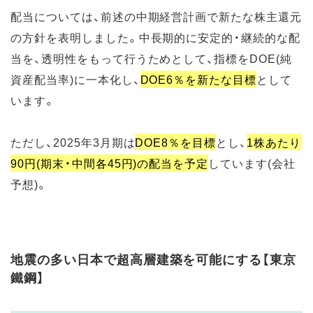
配当については、前述の中期経営計画で新たな株主還元
の方針を表明しました。中長期的に安定的・継続的な配
当を、透明性をもって行うためとして、指標をDOE(純
資産配当率)に一本化し、
DOE6％を新たな目標
として
います。
ただし、2025年3月期は
DOE8％を目標
とし、
1株あたり
90円(期末・中間各45円)の配当を予定
しています(会社
予想)。
地震の多い日本で超高層建築を可能にする【東京
鐵鋼】