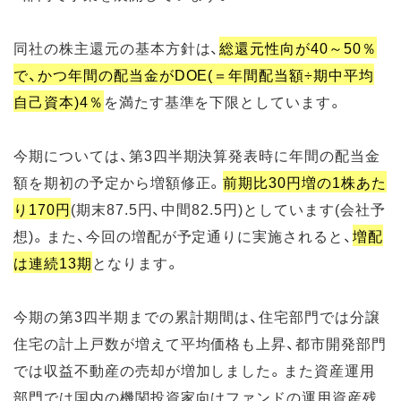
同社の株主還元の基本方針は、
総還元性向が40～50％
で、かつ年間の配当金がDOE(＝年間配当額÷期中平均
自己資本)4％
を満たす基準を下限としています。
今期については、第3四半期決算発表時に年間の配当金
額を期初の予定から増額修正。
前期比30円増の1株あた
り170円
(期末87.5円、中間82.5円)としています(会社予
想)。また、今回の増配が予定通りに実施されると、
増配
は連続13期
となります。
今期の第3四半期までの累計期間は、住宅部門では分譲
住宅の計上戸数が増えて平均価格も上昇、都市開発部門
では収益不動産の売却が増加しました。また資産運用
部門では国内の機関投資家向けファンドの運用資産残