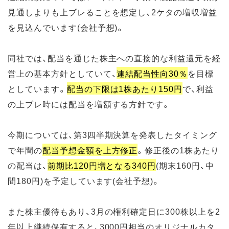
見通しよりも上ブレることを想定し、2ケタの増収増益
を見込んでいます(会社予想)。
同社では、配当を通じた株主への直接的な利益還元を経
営上の基本方針としていて、
連結配当性向30％
を目標
としています。
配当の下限は1株あたり150円
で、利益
の上ブレ時には配当を増額する方針です。
今期については、第3四半期決算を発表したタイミング
で年間の
配当予想金額を上方修正
。修正後の1株あたり
の配当は、
前期比120円増となる340円
(期末160円、中
間180円)を予定しています(会社予想)。
また株主優待もあり、3月の権利確定日に300株以上を2
年以上継続保有すると、3000円相当のオリジナルカタ