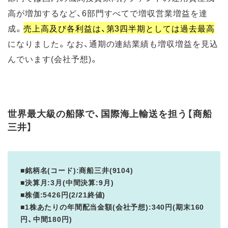
高が増加するなど、6部門すべてで増収営業増益を達
成。
売上高及び各利益は、第3四半期としては過去最高
になりました。なお、通期の連結業績も増収増益を見込
んでいます(会社予想)。
世界最大級の船隊で、国際海上輸送を担う【商船
三井】
■銘柄名(コード):商船三井(9104)
■決算月:3月(中間決算:9月)
■株価:5426円(2/21終値)
■1株あたりの年間配当金額(会社予想):340円(期末160
円、中間180円)