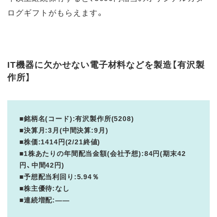
ログギフトがもらえます。
IT機器に欠かせない電子材料などを製造【有沢製
作所】
■銘柄名(コード):有沢製作所(5208)
■決算月:3月(中間決算:9月)
■株価:1414円(2/21終値)
■1株あたりの年間配当金額(会社予想):84円(期末42
円、中間42円)
■予想配当利回り:5.94％
■株主優待:なし
■連続増配:――