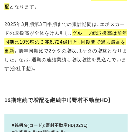
配
となります。
2025年3月期第3四半期までの累計期間は、エポスカー
ドの取扱高が全体をけん引し、
グループ総取扱高は前年
同期比10%増の３兆6,724億円と、同期間で過去最高を
更新
。前年同期比で2ケタの増収、1ケタの増益となりま
した。なお、通期の連結業績も増収増益を見込んでいま
す(会社予想)。
12期連続で増配を継続中!【野村不動産HD】
■銘柄名(コード):野村不動産HD(3231)
■決算月:3月(中間決算:9月)