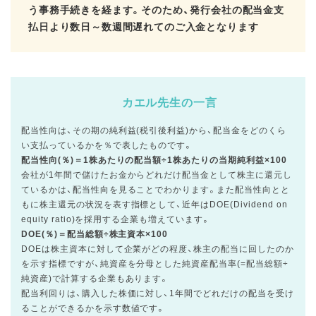
う事務手続きを経ます。そのため、発行会社の配当金支
払日より数日～数週間遅れてのご入金となります
カエル先生の一言
配当性向は、その期の純利益(税引後利益)から、配当金をどのくら
い支払っているかを％で表したものです。
配当性向(％)＝1株あたりの配当額÷1株あたりの当期純利益×100
会社が1年間で儲けたお金からどれだけ配当金として株主に還元し
ているかは、配当性向を見ることでわかります。また配当性向とと
もに株主還元の状況を表す指標として、近年はDOE(Dividend on
equity ratio)を採用する企業も増えています。
DOE(％)＝配当総額÷株主資本×100
DOEは株主資本に対して企業がどの程度、株主の配当に回したのか
を示す指標ですが、純資産を分母とした純資産配当率(=配当総額÷
純資産)で計算する企業もあります。
配当利回りは、購入した株価に対し、1年間でどれだけの配当を受け
ることができるかを示す数値です。