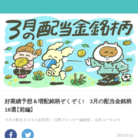
好業績予想＆増配銘柄ぞくぞく! 3月の配当金銘柄
16選【前編】
今月の配当タヌキの皮算用／
日興フロッギー編集部
、
吉本ユータヌキ
2025.03.12