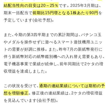
結配当性向の目安は20～25％
です。2025年3月期は、
期末一括配当で
前期比15円増となる1株あたり90円
を
予定しています(会社予想)。
また、今期の第3四半期までの累計期間は、パチンコ玉
やメダルを操作せずに遊べるスマート遊技機用ユニッ
トの需要が好調に推移。また、昨年7月の新紙幣発行に
伴う新紙幣対応の紙幣鑑別機への入れ替え需要もあり、
電子機器事業で業績が続伸し、前年同期比で2ケタの増
収増益を達成しました。
この状況を受けて、
通期の連結業績については期初の予
想を増額修正
。修正後の連結業績は、2ケタの増収増益
を見込んでいます(会社予想)。