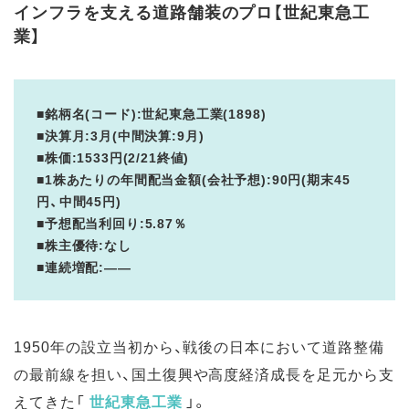
インフラを支える道路舗装のプロ【世紀東急工
業】
■銘柄名(コード):世紀東急工業(1898)
■決算月:3月(中間決算:9月)
■株価:1533円(2/21終値)
■1株あたりの年間配当金額(会社予想):90円(期末45
円、中間45円)
■予想配当利回り:5.87％
■株主優待:なし
■連続増配:――
1950年の設立当初から、戦後の日本において道路整備
の最前線を担い、国土復興や高度経済成長を足元から支
えてきた「
世紀東急工業
」。