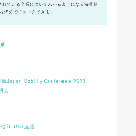
されている企業についてわかるようになる決算解
と5分でチェックできます!
説明
)
 Mobility Conference 2023
明会
信〔IFRS〕連結