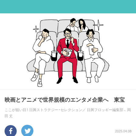
映画とアニメで世界規模のエンタメ企業へ 東宝
ここが狙い目！ 日興ストラテジー・セレクション／
日興フロッギー編集部
、
岡
田 丈
2025.04.08