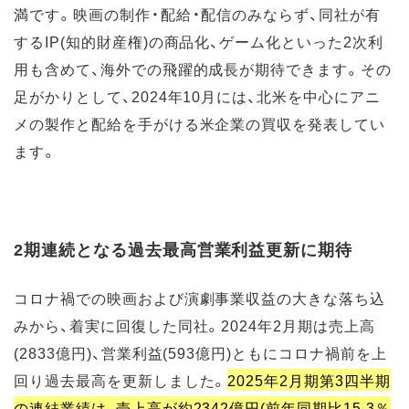
満です。映画の制作・配給・配信のみならず、同社が有
するIP(知的財産権)の商品化、ゲーム化といった2次利
用も含めて、海外での飛躍的成長が期待できます。その
足がかりとして、2024年10月には、北米を中心にアニ
メの製作と配給を手がける米企業の買収を発表してい
ます。
2期連続となる過去最高営業利益更新に期待
コロナ禍での映画および演劇事業収益の大きな落ち込
みから、着実に回復した同社。2024年2月期は売上高
(2833億円)、営業利益(593億円)ともにコロナ禍前を上
回り過去最高を更新しました。
2025年2月期第3四半期
の連結業績は、売上高が約2342億円(前年同期比15.3％