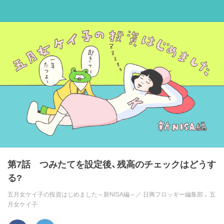
第7話 つみたてを設定後、残高のチェックはどうす
る?
五月女ケイ子の投資はじめました～新NISA編～／
日興フロッギー編集部
、
五
月女ケイ子