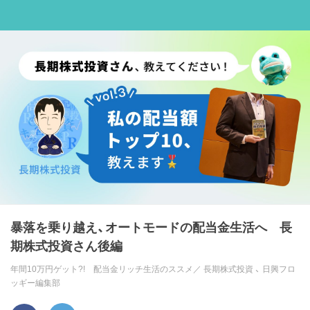
暴落を乗り越え、オートモードの配当金生活へ 長
期株式投資さん後編
年間10万円ゲット?! 配当金リッチ生活のススメ／
長期株式投資
、
日興フロ
ッギー編集部