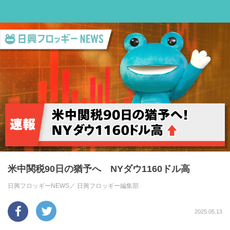
米中関税90日の猶予へ NYダウ1160ドル高
日興フロッギーNEWS／
日興フロッギー編集部
2025.05.13