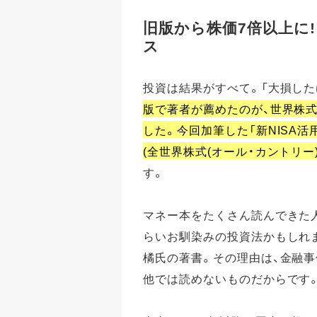
旧版から株価7倍以上に
ス
投資は結果がすべて。「大損した
版で著者が薦めたのが、世界株
した。今回加筆した「新NISA
(全世界株式(オール・カントリ
す。
マネー本をたくさん読んできた人
らいお馴染みの投資法かもしれ
橘氏の著書。その理由は、金融
他では読めないものだからです