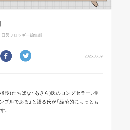
門
／
日興フロッギー編集部
2025.06.09
た橘玲(たちばな・あきら)氏のロングセラー、待
ンブルである」と語る氏が「経済的にもっとも
す。