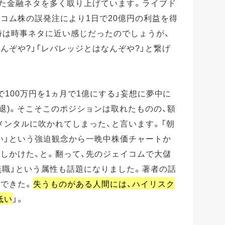
きた金融ネタを多く取り上げています。ライブド
コム株の誤発注により1日で20億円の利益を得
時は時事ネタに近い感じだったのでしょうが、
んぞや?」「レバレッジとはなんぞや?」と繋げ
で100万円を1ヵ月で1億にする」妄想に夢中に
退)。そこそこのポジションは取れたものの、額
メンタルに吹かれてしまった、と言います。「朝
い」という強迫観念から一晩中株価チャートか
しかけた、と。翻って、先のジェイコムで大儲
無職」という属性も話題になりました。著者の話
はできた。
失うものがある人間には、ハイリスク
低い
」。