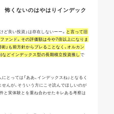
! 怖くないのはやはりインデック
けど良い投資」は存在しないーー。
と言って旧
式ファンド。その評価額は今や7倍以上になりま
活用術」も前方針からブレることなく、オルカン
ー))などインデックス型の長期積立投資推し
で
にとっては「ああ、インデックスね」となるく
ませんが、そういう方にこそ読んでほしいのが
事件と実体験とを重ね合わせたキレある考察は
。