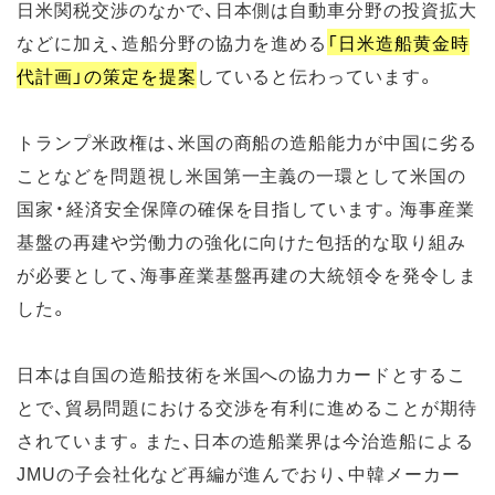
日米関税交渉のなかで、日本側は自動車分野の投資拡大
などに加え、造船分野の協力を進める
「日米造船黄金時
代計画」の策定を提案
していると伝わっています。
トランプ米政権は、米国の商船の造船能力が中国に劣る
ことなどを問題視し米国第一主義の一環として米国の
国家・経済安全保障の確保を目指しています。海事産業
基盤の再建や労働力の強化に向けた包括的な取り組み
が必要として、海事産業基盤再建の大統領令を発令しま
した。
日本は自国の造船技術を米国への協力カードとするこ
とで、貿易問題における交渉を有利に進めることが期待
されています。また、日本の造船業界は今治造船による
JMUの子会社化など再編が進んでおり、中韓メーカー