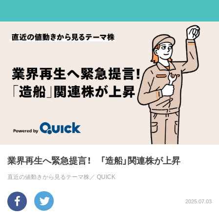
業界再生へ緊急提言！ 「造船」関連株が上昇
直近の値動きから見るテーマ株／
QUICK
2025.07.03