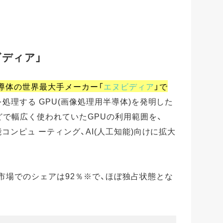
ビディア」
半導体の世界最大手メーカー「
エヌビディア
」で
を処理する GPU(画像処理用半導体)を発明した
どで幅広く使われていたGPUの利用範囲を、
能コンピュ ーティング、AI(人工知能)向けに拡大
U市場でのシェアは92％※で、ほぼ独占状態とな