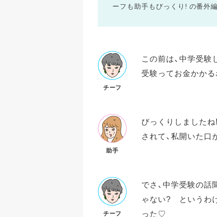
ーフも助手もびっくり! の番外
この前は、中学受験
受験ってお金かかる
チーフ
びっくりしましたね!
されて、私開いた口
助手
でさ、中学受験の話
ゃない? というわ
った♡
チーフ