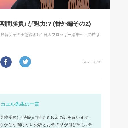
間勝負」が魅力!? (番外編その2)
面投資女子の実態調査！／
日興フロッギー編集部
、
黒猫 ま
2025.10.20
カエル先生の一言
小学校受験(お受験)に関するお金の話を伺います。
、なかなか聞けない受験とお金の話が飛び出し、チ