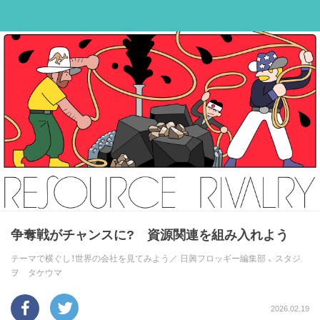
争奪戦がチャンスに? 資源関連を組み入れよう
テーマで横ぐし！世界の会社を見てみよう／
日興フロッギー編集部
、
スタジ
ヲ タケウマ
2026.02.19