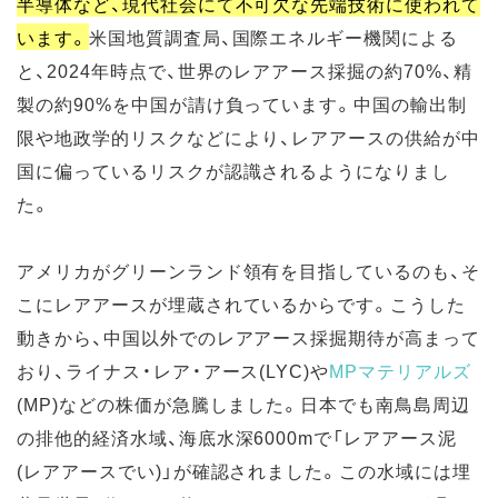
半導体など、現代社会にて不可欠な先端技術に使われて
います。
米国地質調査局、国際エネルギー機関による
と、2024年時点で、世界のレアアース採掘の約70%、精
製の約90%を中国が請け負っています。中国の輸出制
限や地政学的リスクなどにより、レアアースの供給が中
国に偏っているリスクが認識されるようになりまし
た。
アメリカがグリーンランド領有を目指しているのも、そ
こにレアアースが埋蔵されているからです。こうした
動きから、中国以外でのレアアース採掘期待が高まって
おり、ライナス・レア・アース(LYC)や
MPマテリアルズ
(MP)などの株価が急騰しました。日本でも南鳥島周辺
の排他的経済水域、海底水深6000mで「レアアース泥
(レアアースでい)」が確認されました。この水域には埋