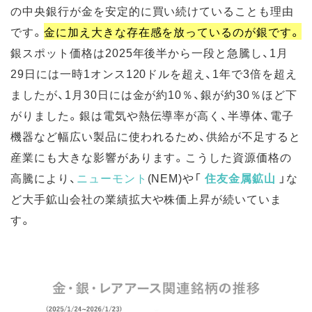
の中央銀行が金を安定的に買い続けていることも理由
です。
金に加え大きな存在感を放っているのが銀です。
銀スポット価格は2025年後半から一段と急騰し、1月
29日には一時1オンス120ドルを超え、1年で3倍を超え
ましたが、1月30日には金が約10％、銀が約30％ほど下
がりました。銀は電気や熱伝導率が高く、半導体、電子
機器など幅広い製品に使われるため、供給が不足すると
産業にも大きな影響があります。こうした資源価格の
高騰により、
ニューモント
(NEM)や「
住友金属鉱山
」な
ど大手鉱山会社の業績拡大や株価上昇が続いていま
す。