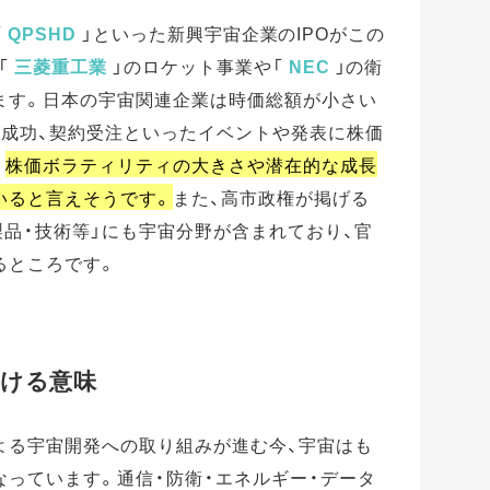
「
QPSHD
」といった新興宇宙企業のIPOがこの
「
三菱重工業
」のロケット事業や「
NEC
」の衛
ます。日本の宇宙関連企業は時価総額が小さい
げ成功、契約受注といったイベントや発表に株価
。
株価ボラティリティの大きさや潜在的な成長
いると言えそうです。
また、高市政権が掲げる
製品・技術等」にも宇宙分野が含まれており、官
るところです。
ける意味
よる宇宙開発への取り組みが進む今、宇宙はも
っています。通信・防衛・エネルギー・データ