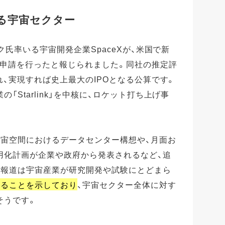
まる宇宙セクター
スク氏率いる宇宙開発企業SpaceXが、米国で新
開示申請を行ったと報じられました。同社の推定評
れ、実現すれば史上最大のIPOとなる公算です。
「Starlink」を中核に、ロケット打ち上げ事
宇宙空間におけるデータセンター構想や、月面お
用化計画が企業や政府から発表されるなど、追
O報道は宇宙産業が研究開発や試験にとどまら
あることを示しており
、宇宙セクター全体に対す
そうです。