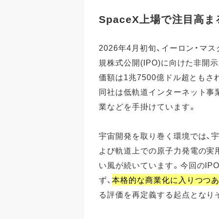
SpaceX上場で注目高
2026年4月初旬、イーロン・マ
規株式公開(IPO)に向けた非
価額は1兆7500億ドル超ともさ
同社は低軌道インターネット事業の
業などを手掛けています。
宇宙開発を取り巻く環境では、
よび軌道上での原子力発電の実
い風が続いています。今回のIP
ず、
本格的な商業化に入りつつ
る評価を再定義する起点となり