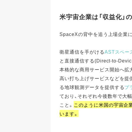
米宇宙企業は「収益化」
SpaceXの背中を追う上場企
衛星通信を手がける
ASTスペー
と直接通信する(Direct-to-
本格的な商用サービス開始へ拡
高い打ち上げサービスなどを提
る地球観測データを提供する
プ
ており、それぞれ今後数年で大
こと。
このように米国の宇宙企
います。