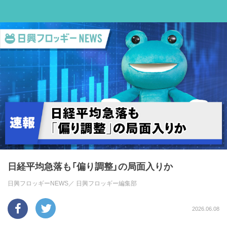
日経平均急落も「偏り調整」の局面入りか
日興フロッギーNEWS／
日興フロッギー編集部
2026.06.08