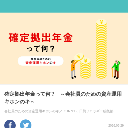
確定拠出年金って何？ ～会社員のための資産運用
キホンのキ～
会社員のための資産運用キホンのキ／
ZUNNY
、
日興フロッギー編集部
2026.06.29