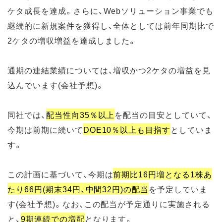
ケタ成長を達成。さらに、Webソリューション事業でも
継続的に新規案件を獲得し、全体としては前年同期比で
2ケタの増収増益を達成しました。
通期の連結業績については、増収かつ2ケタの増益を見
込んでいます(会社予想)。
同社では、
配当性向35％以上
を配当の目安としていて、
今期は前期に続いて
DOE10％以上も目指す
としていま
す。
この計画に基づいて、今期は
前期比16円増となる1株あ
たり66円(期末34円、中間32円)の配当
を予定していま
す(会社予想)。なお、この配当が予定通りに実施される
と、
9期連続での増配
となります。