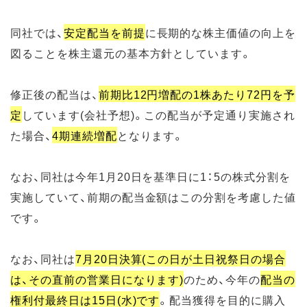
同社では、
安定配当を前提
に長期的な株主価値の向上を
図ることを株主還元の基本方針としています。
修正後の配当は、
前期比12円増配の1株あたり72円を予
定
しています(会社予想)。この配当が予定通り実施され
た場合、
4期連続増配
となります。
なお、同社は今年1月20日を基準日に1：5の株式分割を
実施していて、前期の配当金額はこの分割を考慮した値
です。
なお、同社は
7月20日決算(この日が土日祝祭日の場合
は、その直前の営業日になります)
のため、今年の
配当の
権利付最終日は15日(水)です
。配当獲得を目的に購入