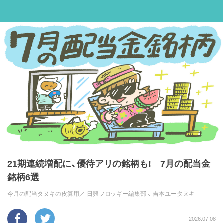
21期連続増配に、優待アリの銘柄も! 7月の配当金
銘柄6選
今月の配当タヌキの皮算用／
日興フロッギー編集部
、
吉本ユータヌキ
2026.07.08