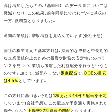
高は増加したものの、「基幹EDI」のデータ量については
微減となり、この結果、前年同期比ではわずかに減収の
一方、微増益となりました。
通期の業績は、増収増益を見込んでいます(会社予想)。
同社の株主還元の基本方針は、持続的な成長と中長期的
な企業価値向上のための投資や財務の安定性とのバラ
ンスを見つつ、業績も考慮した利益配分を行うというも
のです。加えて、減配をしない
累進配当
で、
DOEの目安
は4.5％
としています。
この方針に基づき、今期は
1株あたり44円の配当を予定
しています(会社予想)。この配当が予定通り実施された
場合、なんと
上場来22期連続の増配
となります。