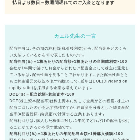
払日より数日～数週間遅れてのご入金となります
カエル先生の一言
配当性向は、その期の純利益(税引後利益)から、配当金をどのくら
い支払っているかを％で表したものです。
配当性向(％)＝1株あたりの配当額÷1株あたりの当期純利益×100
会社が1年間で儲けたお金からどれだけ配当金として株主に還元し
ているかは、配当性向を見ることでわかります。また配当性向とと
もに株主還元の状況を表す指標として、近年はDOE(Dividend on
equity ratio)を採用する企業も増えています。
DOE(％)＝配当総額÷株主資本×100
DOE(株主資本配当率)は株主資本に対して企業がどの程度、株主の
配当に回したのかを示す指標ですが、純資産を分母とした純資産配
当率(=配当総額÷純資産)で計算する企業もあります。
配当利回りは、購入した株価に対し、1年間でどれだけの配当を受け
ることができるかを示す数値です。
配当利回り(％)＝1株あたりの年間配当金額÷1株購入価額×100